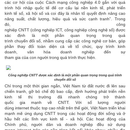
các cơ hội của cuộc Cách mạng công nghiệp 4.0 gắn với quá
trình hội nhập quốc tế để cơ cấu lại nền kinh tế, phát triển
kinh tế số, xã hội số và coi đây là nhân tố quyết định nâng cao
năng suất, chất lượng, hiệu quả và sức cạnh tranh”. Trong
đó, công
nghiệp CNTT (công nghiệp ICT, công nghiệp công nghệ số) được
xác định là một phần quan trọng trong quá
trình chuyển đổi số, nhằm cung cấp các công nghệ cơ bản, góp
phần thay đổi toàn diện cả về tổ chức, quy trình kinh
doanh, văn hóa doanh nghiệp đến sự
tham gia của con người trong quá trình thực hiện.
Công nghiệp CNTT được xác định là một phần quan trọng trong quá trình
chuyển đổi số
Chỉ trong một thời gian ngắn, Việt Nam từ đất nước đi lên sau
chiến tranh, gỡ bỏ chế độ bao cấp, định hướng phát triển nền
kinh tế thị trường đã nhanh chóng trở thành
quốc gia mạnh về CNTT. Với số lượng người
dùng internet thuộc top cao nhất trên thế giới, Việt Nam triển khai
mạnh mẽ ứng dụng CNTT trong các hoạt động đời sống và ở
hầu hết các lĩnh vực kinh tế - xã hội. Các hoạt động của
Chính phủ, người dân và doanh nghiệp đều sử dụng