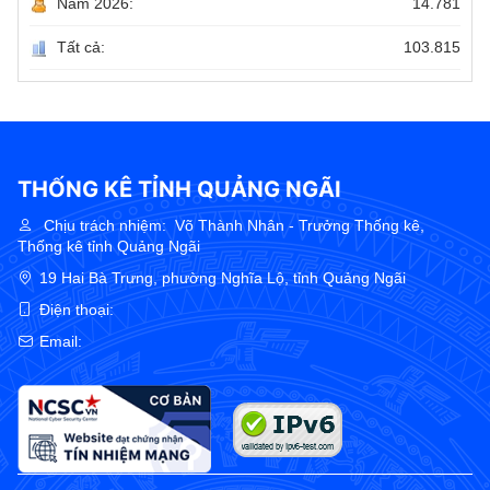
Năm 2026:
14.781
Tất cả:
103.815
THỐNG KÊ TỈNH QUẢNG NGÃI
Chịu trách nhiệm:
Võ Thành Nhân - Trưởng Thống kê,
Thống kê tỉnh Quảng Ngãi
19 Hai Bà Trưng, phường Nghĩa Lộ, tỉnh Quảng Ngãi
Điện thoại:
Email: