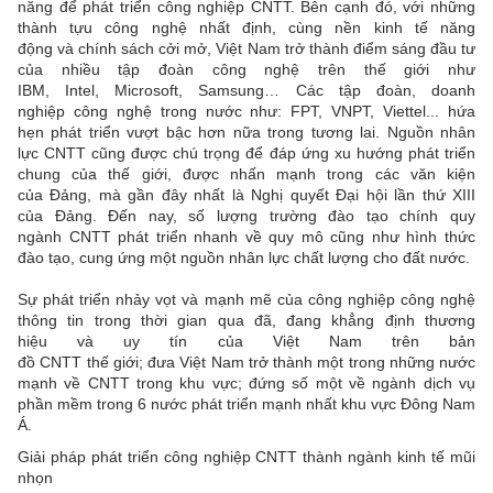
năng để phát triển công nghiệp CNTT. Bên cạnh đó, với những
thành tựu công nghệ nhất định, cùng nền kinh tế năng
động và chính sách cởi mở, Việt Nam trở thành điểm sáng đầu tư
của nhiều tập đoàn công nghệ trên thế giới như
IBM, Intel, Microsoft, Samsung… Các tập đoàn, doanh
nghiệp công nghệ trong nước như: FPT, VNPT, Viettel... hứa
hẹn phát triển vượt bậc hơn nữa trong tương lai. Nguồn nhân
lực CNTT cũng được chú trọng để đáp ứng xu hướng phát triển
chung của thế giới, được nhấn mạnh trong các văn kiện
của Đảng, mà gần đây nhất là Nghị quyết Đại hội lần thứ XIII
của Đảng. Đến nay, số lượng trường đào tạo chính quy
ngành CNTT phát triển nhanh về quy mô cũng như hình thức
đào tạo, cung ứng một nguồn nhân lực chất lượng cho đất nước.
Sự phát triển nhảy vọt và mạnh mẽ của công nghiệp công nghệ
thông tin trong thời gian qua đã, đang khẳng định thương
hiệu và uy tín của Việt Nam trên bản
đồ CNTT thế giới; đưa Việt Nam trở thành một trong những nước
mạnh về CNTT trong khu vực; đứng số một về ngành dịch vụ
phần mềm trong 6 nước phát triển mạnh nhất khu vực Đông Nam
Á.
Giải pháp phát triển công nghiệp CNTT thành ngành kinh tế mũi
nhọn