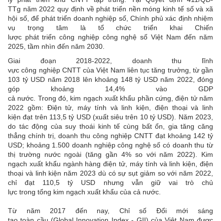
TTg năm 2022 quy định về phát triển nền móng kinh tế số và xã
hội số, để phát triển doanh nghiệp số, Chính phủ xác định nhiệm
vụ trọng tâm là tổ chức triển khai Chiến
lược phát triển công nghiệp công nghệ số Việt Nam đến năm
2025, tầm nhìn đến năm 2030.
Giai đoạn 2018-2022, doanh thu lĩnh
vực công nghiệp CNTT của Việt Nam liên tục tăng trưởng, từ gần
103 tỷ USD năm 2018 lên khoảng 148 tỷ USD năm 2022, đóng
góp khoảng 14,4% vào GDP
cả nước. Trong đó, kim ngạch xuất khẩu phần cứng, điện tử năm
2022 gồm: Điện tử, máy tính và linh kiện, điện thoại và linh
kiện đạt trên 113,5 tỷ USD (xuất siêu trên 10 tỷ USD). Năm 2023,
do tác động của suy thoái kinh tế cùng bất ổn, gia tăng căng
thẳng chính trị, doanh thu công nghiệp CNTT đạt khoảng 142 tỷ
USD; khoảng 1.500 doanh nghiệp công nghệ số có doanh thu từ
thị trường nước ngoài (tăng gần 4% so với năm 2022). Kim
ngạch xuất khẩu ngành hàng điện tử, máy tính và linh kiện, điện
thoại và linh kiện năm 2023 dù có sự sụt giảm so với năm 2022,
chỉ đạt 110,5 tỷ USD nhưng vẫn giữ vai trò chủ
lực trong tổng kim ngạch xuất khẩu của cả nước.
Từ năm 2017 đến nay, Chỉ số Đổi mới sáng
tạo toàn cầu (Global Innovation Index - GII) của Việt Nam được