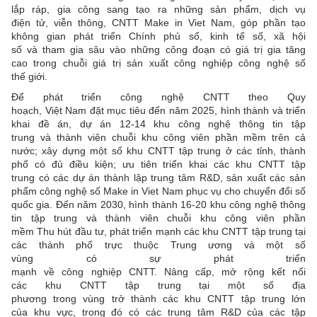
lắp ráp, gia công sang tạo ra những sản phẩm, dịch vụ
điện tử, viễn thông, CNTT Make in Viet Nam, góp phần tạo
không gian phát triển Chính phủ số, kinh tế số, xã hội
số và tham gia sâu vào những công đoạn có giá trị gia tăng
cao trong chuỗi giá trị sản xuất công nghiệp công nghệ số
thế giới.
Để phát triển công nghệ CNTT theo Quy
hoạch, Việt Nam đặt mục tiêu đến năm 2025, hình thành và triển
khai đề án, dự án 12-14 khu công nghệ thông tin tập
trung và thành viên chuỗi khu công viên phần mềm trên cả
nước; xây dựng một số khu CNTT tập trung ở các tỉnh, thành
phố có đủ điều kiện; ưu tiên triển khai các khu CNTT tập
trung có các dự án thành lập trung tâm R&D, sản xuất các sản
phẩm công nghệ số Make in Viet Nam phục vụ cho chuyển đổi số
quốc gia. Đến năm 2030, hình thành 16-20 khu công nghệ thông
tin tập trung và thành viên chuỗi khu công viên phần
mềm Thu hút đầu tư, phát triển mạnh các khu CNTT tập trung tại
các thành phố trực thuộc Trung ương và một số
vùng có sự phát triển
mạnh về công nghiệp CNTT. Nâng cấp, mở rộng kết nối
các khu CNTT tập trung tại một số địa
phương trong vùng trở thành các khu CNTT tập trung lớn
của khu vực, trong đó có các trung tâm R&D của các tập