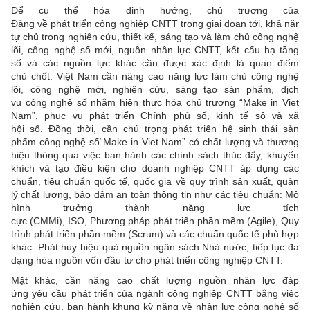
Để cụ thể hóa định hướng, chủ trương của
Đảng về phát triển công nghiệp CNTT trong giai đoạn tới, khả năng
tự chủ trong nghiên cứu, thiết kế, sáng tạo và làm chủ công nghệ
lõi, công nghệ số mới, nguồn nhân lực CNTT, kết cấu hạ tầng
số và các nguồn lực khác cần được xác định là quan điểm
chủ chốt. Việt Nam cần nâng cao năng lực làm chủ công nghệ
lõi, công nghệ mới, nghiên cứu, sáng tạo sản phẩm, dịch
vụ công nghệ số nhằm hiện thực hóa chủ trương “Make in Viet
Nam”, phục vụ phát triển Chính phủ số, kinh tế sô và xã
hội số. Đồng thời, cần chú trọng phát triển hệ sinh thái sản
phẩm công nghệ số“Make in Viet Nam” có chất lượng và thương
hiệu thông qua việc ban hành các chính sách thúc đẩy, khuyến
khích và tạo điều kiện cho doanh nghiệp CNTT áp dụng các
chuẩn, tiêu chuẩn quốc tế, quốc gia về quy trình sản xuất, quản
lý chất lượng, bảo đảm an toàn thông tin như các tiêu chuẩn: Mô
hình trưởng thành năng lực tích
cực (CMMi), ISO, Phương pháp phát triển phần mềm (Agile), Quy
trình phát triển phần mềm (Scrum) và các chuẩn quốc tế phù hợp
khác. Phát huy hiệu quả nguồn ngân sách Nhà nước, tiếp tục đa
dạng hóa nguồn vốn đầu tư cho phát triển công nghiệp CNTT.
Mặt khác, cần nâng cao chất lượng nguồn nhân lực đáp
ứng yêu cầu phát triển của ngành công nghiệp CNTT bằng việc
nghiên cứu, ban hành khung kỹ năng về nhân lực công nghệ số