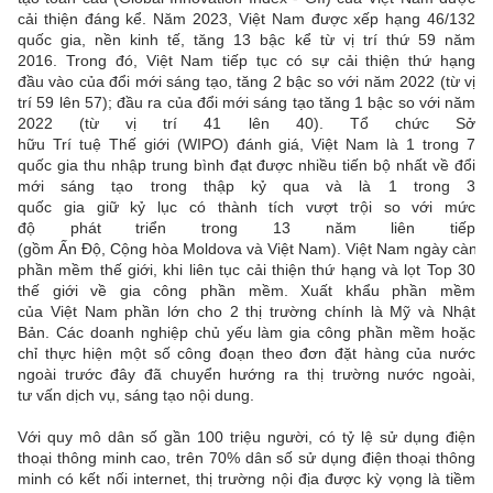
cải thiện đáng kể. Năm 2023, Việt Nam được xếp hạng 46/132
quốc gia, nền kinh tế, tăng 13 bậc kể từ vị trí thứ 59 năm
2016. Trong đó, Việt Nam tiếp tục có sự cải thiện thứ hạng
đầu vào của đổi mới sáng tạo, tăng 2 bậc so với năm 2022 (từ vị
trí 59 lên 57); đầu ra của đổi mới sáng tạo tăng 1 bậc so với năm
2022 (từ vị trí 41 lên 40). Tổ chức Sở
hữu Trí tuệ Thế giới (WIPO) đánh giá, Việt Nam là 1 trong 7
quốc gia thu nhập trung bình đạt được nhiều tiến bộ nhất về đổi
mới sáng tạo trong thập kỷ qua và là 1 trong 3
quốc gia giữ kỷ lục có thành tích vượt trội so với mức
độ phát triển trong 13 năm liên tiếp
(gồm Ấn Độ, Cộng hòa Moldova và Việt Nam). Việt Nam ngày càng c
phần mềm thế giới, khi liên tục cải thiện thứ hạng và lọt Top 30
thế giới về gia công phần mềm. Xuất khẩu phần mềm
của Việt Nam phần lớn cho 2 thị trường chính là Mỹ và Nhật
Bản. Các doanh nghiệp chủ yếu làm gia công phần mềm hoặc
chỉ thực hiện một số công đoạn theo đơn đặt hàng của nước
ngoài trước đây đã chuyển hướng ra thị trường nước ngoài,
tư vấn dịch vụ, sáng tạo nội dung.
Với quy mô dân số gần 100 triệu người, có tỷ lệ sử dụng điện
thoại thông minh cao, trên 70% dân số sử dụng điện thoại thông
minh có kết nối internet, thị trường nội địa được kỳ vọng là tiềm