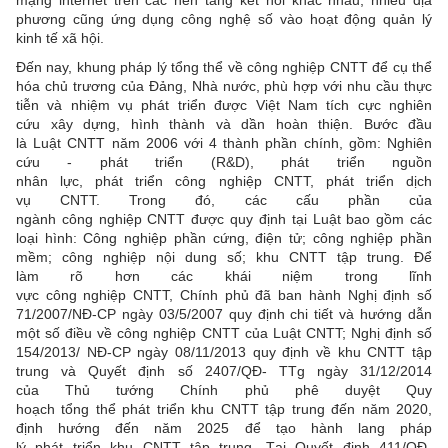
mạng internet trên các nền tảng kết nối khác nhau; nhiều địa
phương cũng ứng dụng công nghệ số vào hoạt động quản lý
kinh tế xã hội.
Đến nay, khung pháp lý tổng thể về công nghiệp CNTT để cụ thể
hóa chủ trương của Đảng, Nhà nước, phù hợp với nhu cầu thực
tiễn và nhiệm vụ phát triển được Việt Nam tích cực nghiên
cứu xây dựng, hình thành và dần hoàn thiện. Bước đầu
là Luật CNTT năm 2006 với 4 thành phần chính, gồm: Nghiên
cứu - phát triển (R&D), phát triển nguồn
nhân lực, phát triển công nghiệp CNTT, phát triển dịch
vụ CNTT. Trong đó, các cấu phần của
ngành công nghiệp CNTT được quy định tại Luật bao gồm các
loại hình: Công nghiệp phần cứng, điện tử; công nghiệp phần
mềm; công nghiệp nội dung số; khu CNTT tập trung. Để
làm rõ hơn các khái niệm trong lĩnh
vực công nghiệp CNTT, Chính phủ đã ban hành Nghị định số
71/2007/NĐ-CP ngày 03/5/2007 quy định chi tiết và hướng dẫn
một số điều về công nghiệp CNTT của Luật CNTT; Nghị định số
154/2013/ NĐ-CP ngày 08/11/2013 quy định về khu CNTT tập
trung và Quyết định số 2407/QĐ- TTg ngày 31/12/2014
của Thủ tướng Chính phủ phê duyệt Quy
hoạch tổng thể phát triển khu CNTT tập trung đến năm 2020,
định hướng đến năm 2025 để tạo hành lang pháp
lý phát triển khu CNTT tập trung. Tại Quyết định 411/QĐ-