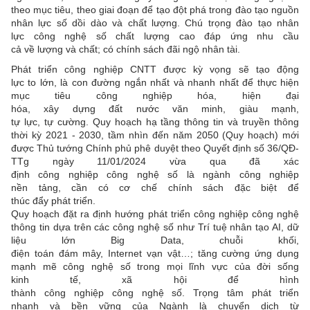
theo mục tiêu, theo giai đoạn để tạo đột phá trong đào tạo nguồn
nhân lực số dồi dào và chất lượng. Chú trọng đào tạo nhân
lực công nghệ số chất lượng cao đáp ứng nhu cầu
cả về lượng và chất; có chính sách đãi ngộ nhân tài.
Phát triển công nghiệp CNTT được kỳ vọng sẽ tạo động
lực to lớn, là con đường ngắn nhất và nhanh nhất để thực hiện
mục tiêu công nghiệp hóa, hiện đại
hóa, xây dựng đất nước văn minh, giàu mạnh,
tự lực, tự cường. Quy hoạch hạ tầng thông tin và truyền thông
thời kỳ 2021 - 2030, tầm nhìn đến năm 2050 (Quy hoạch) mới
được Thủ tướng Chính phủ phê duyệt theo Quyết định số 36/QĐ-
TTg ngày 11/01/2024 vừa qua đã xác
định công nghiệp công nghệ số là ngành công nghiệp
nền tảng, cần có cơ chế chính sách đặc biệt để
thúc đẩy phát triển.
Quy hoạch đặt ra định hướng phát triển công nghiệp công nghệ
thông tin dựa trên các công nghệ số như Trí tuệ nhân tạo AI, dữ
liệu lớn Big Data, chuỗi khối,
điện toán đám mây, Internet vạn vật…; tăng cường ứng dụng
mạnh mẽ công nghệ số trong mọi lĩnh vực của đời sống
kinh tế, xã hội để hình
thành công nghiệp công nghệ số. Trọng tâm phát triển
nhanh và bền vững của Ngành là chuyển dịch từ