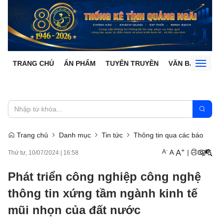
TRANG CHỦ
ẤN PHẨM
TUYÊN TRUYỀN
VĂN BẢN
Toggl
naviga
Trang chủ
Danh mục
Tin tức
Thông tin qua các báo
+
-
A
A
|
A
Thứ tư, 10/07/2024
|
16:58
Phát triển công nghiệp công nghệ
thông tin xứng tầm ngành kinh tế
mũi nhọn của đất nước