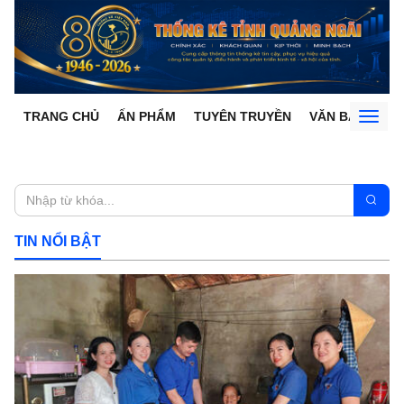
TRANG CHỦ
ẤN PHẨM
TUYÊN TRUYỀN
VĂN BẢN
Toggl
naviga
TIN NỔI BẬT