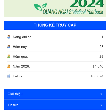
THỐNG KÊ TRUY CẬP
Đang online:
1
Hôm nay:
28
Hôm qua:
25
Năm 2026:
14.840
Tất cả:
103.874
Giới thiệu
Tin tức