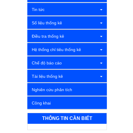
Tin tức
Số liệu thống kê
Điều tra thống kê
Hệ thống chỉ tiêu thống kê
Chế độ báo cáo
Tài liệu thống kê
Nghiên cứu phân tích
Công khai
THÔNG TIN CẦN BIẾT