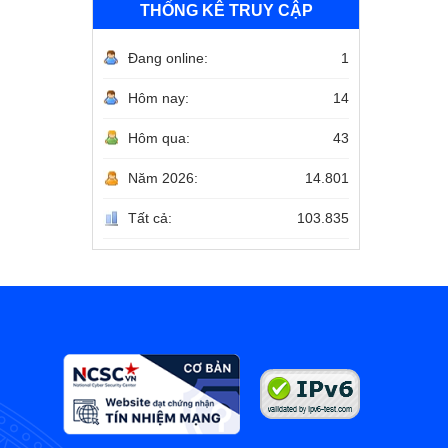
THỐNG KÊ TRUY CẬP
Đang online:
1
Hôm nay:
14
Hôm qua:
43
Năm 2026:
14.801
Tất cả:
103.835