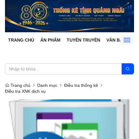
TRANG CHỦ
ẤN PHẨM
TUYÊN TRUYỀN
VĂN BẢN
Toggl
naviga
Trang chủ
Danh mục
Điều tra thống kê
Điều tra XNK dịch vụ