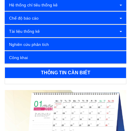
Hệ thống chỉ tiêu thống kê
Chế độ báo cáo
Tài liệu thống kê
Nghiên cứu phân tích
Công khai
THÔNG TIN CẦN BIẾT