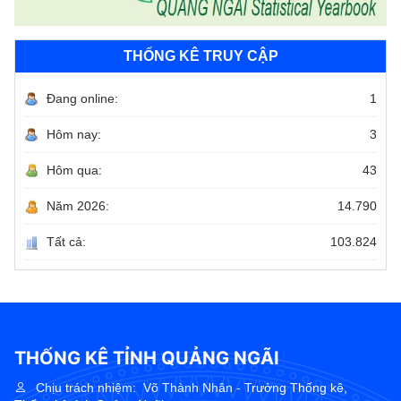
THỐNG KÊ TRUY CẬP
Đang online:
1
Hôm nay:
3
Hôm qua:
43
Năm 2026:
14.790
Tất cả:
103.824
THỐNG KÊ TỈNH QUẢNG NGÃI
Chịu trách nhiệm:
Võ Thành Nhân - Trưởng Thống kê,