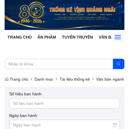
TRANG CHỦ
ẤN PHẨM
TUYÊN TRUYỀN
VĂN BẢN
Toggl
naviga
Trang chủ
Danh mục
Tài liệu thống kê
Văn bản ngành
Số hiệu ban hành
Ngày ban hành