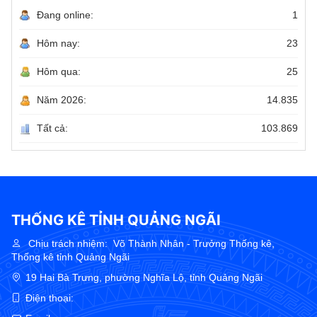
Đang online:
1
Hôm nay:
23
Hôm qua:
25
Năm 2026:
14.835
Tất cả:
103.869
THỐNG KÊ TỈNH QUẢNG NGÃI
Chịu trách nhiệm:
Võ Thành Nhân - Trưởng Thống kê,
Thống kê tỉnh Quảng Ngãi
19 Hai Bà Trưng, phường Nghĩa Lộ, tỉnh Quảng Ngãi
Điện thoại: