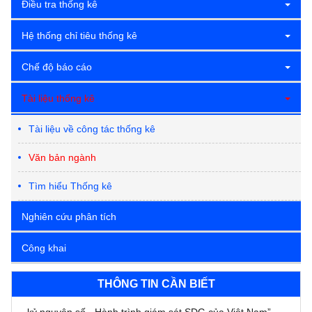
Điều tra thống kê
Hệ thống chỉ tiêu thống kê
Chế độ báo cáo
Tài liệu thống kê
Tài liệu về công tác thống kê
Văn bản ngành
Tìm hiểu Thống kê
Nghiên cứu phân tích
Công khai
Lễ mít tinh kỷ niệm ngày Thống kê Thế giới và Tọa đàm
THÔNG TIN CẦN BIẾT
cấp cao với chủ đề “Thống kê vì tương lai bền vững trong
kỷ nguyên số - Hành trình giám sát SDG của Việt Nam”