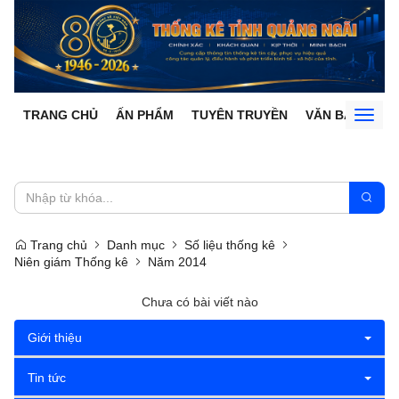
TRANG CHỦ
ẤN PHẨM
TUYÊN TRUYỀN
VĂN BẢN
Toggl
naviga
Trang chủ
Danh mục
Số liệu thống kê
Niên giám Thống kê
Năm 2014
Chưa có bài viết nào
Giới thiệu
Tin tức