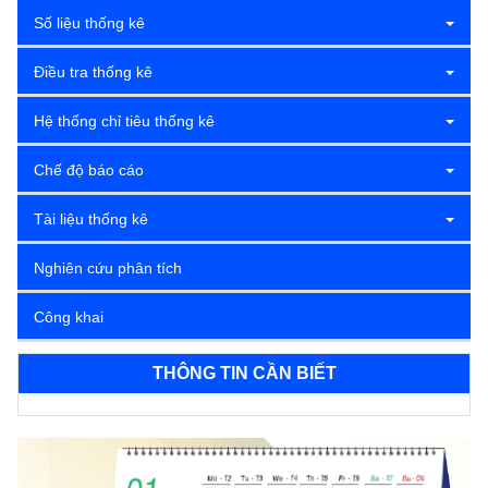
Số liệu thống kê
Điều tra thống kê
Hệ thống chỉ tiêu thống kê
Chế độ báo cáo
Tài liệu thống kê
Nghiên cứu phân tích
Công khai
THÔNG TIN CẦN BIẾT