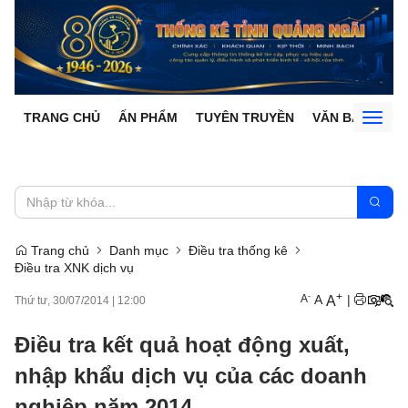
TRANG CHỦ
ẤN PHẨM
TUYÊN TRUYỀN
VĂN BẢN
Toggl
naviga
Trang chủ
Danh mục
Điều tra thống kê
Điều tra XNK dịch vụ
+
-
A
A
|
A
Thứ tư, 30/07/2014
|
12:00
Điều tra kết quả hoạt động xuất,
nhập khẩu dịch vụ của các doanh
nghiệp năm 2014