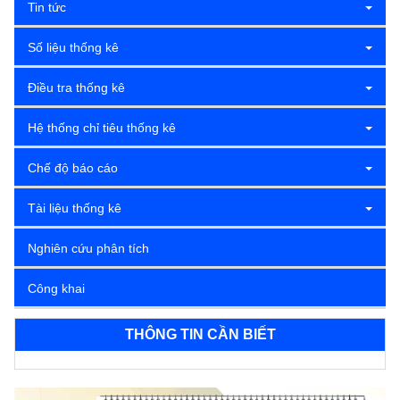
Tin tức
Số liệu thống kê
Điều tra thống kê
Hệ thống chỉ tiêu thống kê
Chế độ báo cáo
Tài liệu thống kê
Nghiên cứu phân tích
Công khai
THÔNG TIN CẦN BIẾT